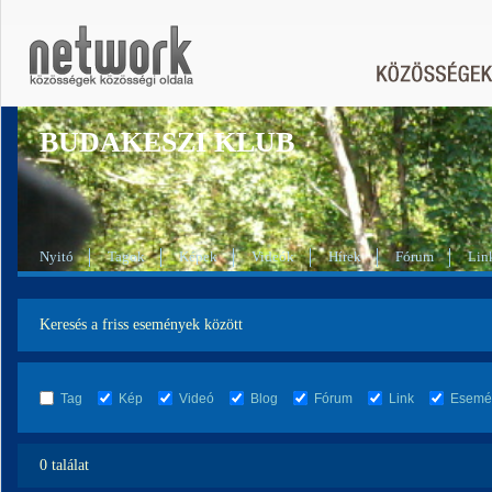
BUDAKESZI KLUB
Nyitó
Tagok
Képek
Videók
Hírek
Fórum
Lin
Keresés a friss események között
Tag
Kép
Videó
Blog
Fórum
Link
Esemé
0 találat