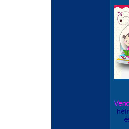
Venc
hétr
é