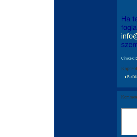
Ha t
fogl
info
szem
Címkék:
Kapcsol
Betűté
Komment