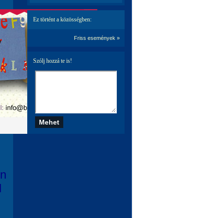
Ez történt a közösségben:
Friss események »
Szólj hozzá te is!
en
l