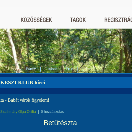
Hírek
Fórum
Linkek
Friss
KESZI KLUB hírei
ta - Babát várók figyelem!
Szathmáry Olga Ottilia
|
0 hozzászólás
Betűtészta