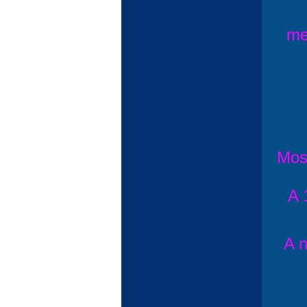
me
Most
A 
A 