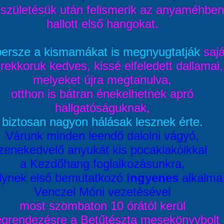
 születésük után felismerik az anyaméhben
hallott első hangokat.
ersze a kismamákat is megnyugtatják
sajá
rekkoruk kedves, kissé elfeledett dallamai,
melyeket újra megtanulva,
otthon is bátran énekelhetnek apró
hallgatóságuknak,
biztosan nagyon hálásak lesznek érte.
Várunk minden leendő dalolni vágyó,
zenekedvelő anyukát kis pocaklakóikkal
a Kezdőhang foglalkozásunkra,
lynek első bemutatkozó
ingyenes
alkalma
Venczel Móni vezetésével
most szombaton 10 órától kerül
grendezésre a Betűtészta mesekönyvbolt