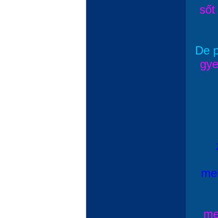
sőt
De p
gye
me
me