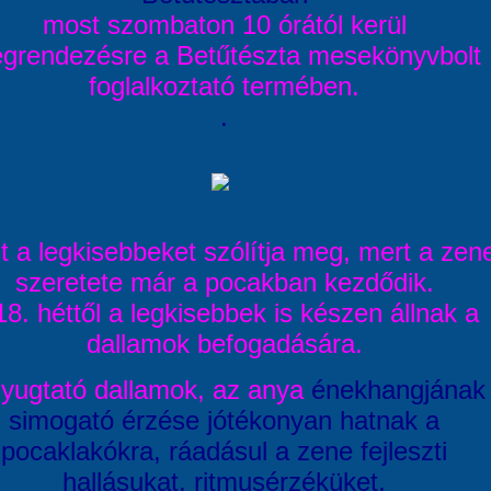
most szombaton 10 órától kerül
grendezésre a Betűtészta mesekönyvbolt
foglalkoztató termében.
.
 a legkisebbeket szólítja meg, mert a zen
szeretete már a pocakban kezdődik.
18. héttől a legkisebbek is készen állnak a
dallamok befogadására.
nyugtató dallamok, az anya
énekhangjának
simogató érzése jótékonyan hatnak a
pocaklakókra, ráadásul a zene fejleszti
hallásukat, ritmusérzéküket,