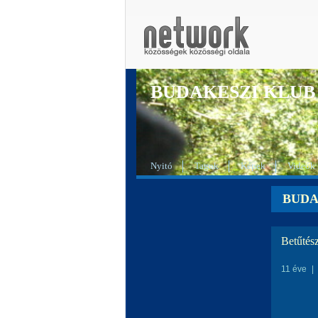
BUDAKESZI KLUB
Nyitó
Tagok
Képek
Videók
BUDA
Betűtész
11 éve
|