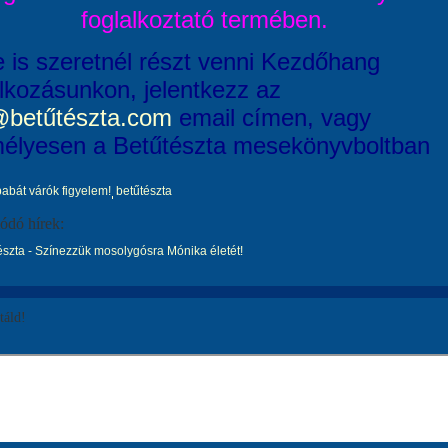
foglalkoztató termében.
e is szeretnél részt venni Kezdőhang
alkozásunkon, jelentkezz az
@betűtészta.com
email címen, vagy
élyesen a Betűtészta mesekönyvboltban
babát várók figyelem!
betűtészta
ódó hírek:
szta - Színezzük mosolygósra Mónika életét!
áld!