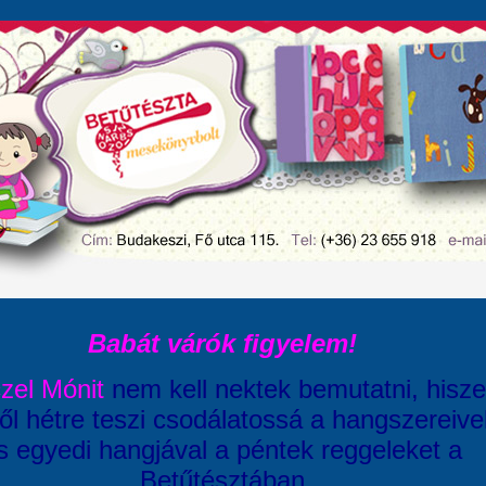
Babát várók figyelem!
zel Mónit
nem kell nektek bemutatni, hisz
ől hétre teszi csodálatossá a hangszereive
s egyedi hangjával a péntek reggeleket a
Betűtésztában