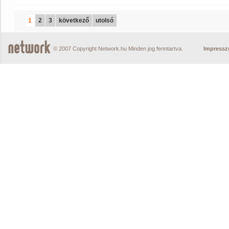
1
2
3
következő
utolsó
© 2007 Copyright Network.hu Minden jog fenntartva.
Impress