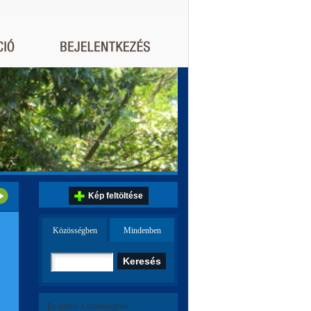
Kép feltöltése
Közösségben
Mindenben
Ez történt a közösségben: