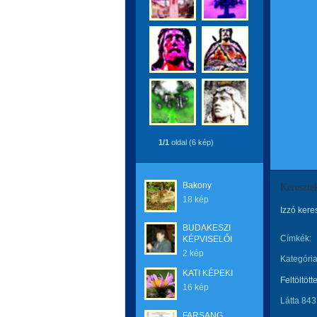
1/1
oldal (6 kép)
Bakony
Kereszte
18 kép
Izzó kere
BUDAKESZI
Címkék:
KÉPVISELŐI
2 kép
Kategória
KATI KÉPEKI
Feltöltött
16 kép
Látta 843
FARSANG