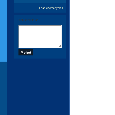
Friss események »
Szólj hozzá te is!