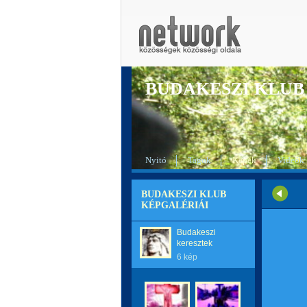
BUDAKESZI KLUB
Nyitó
Tagok
Képek
Videók
BUDAKESZI KLUB
KÉPGALÉRIÁI
Budakeszi
keresztek
6 kép