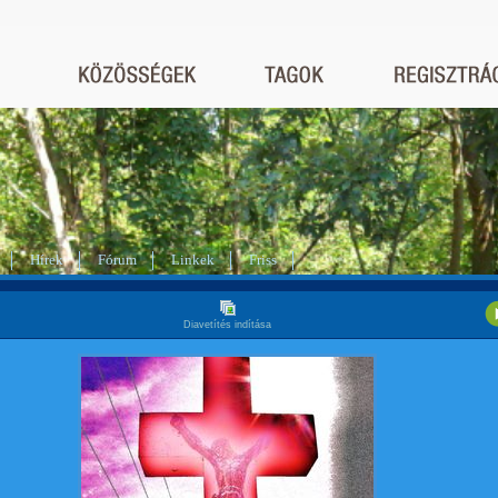
Hírek
Fórum
Linkek
Friss
Diavetítés indítása