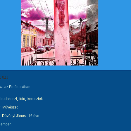
k 021
szt az Erdő utcában.
budakeszi
fotó
keresztek
:
Művészet
e:
Dévényi János
|
16 éve
 ember.