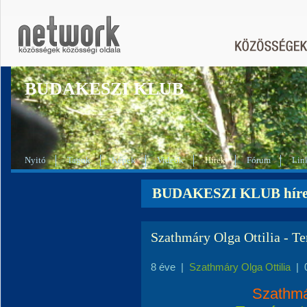
BUDAKESZI KLUB
Nyitó
Tagok
Képek
Videók
Hírek
Fórum
Lin
BUDAKESZI KLUB híre
Szathmáry Olga Ottilia - Te
8 éve
|
Szathmáry Olga Ottilia
|
Szathmár