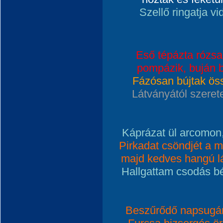
Szellő ringatja v
Eső tépázta rózsa
pompázik, buján b
Fázósan bújtak öss
Látványától szerete
Káprázat ül arcomon, 
Pirkadat csöndjét a 
majd kedves hangú lá
Hallgattam csodás bé
Beszűrődő napsugár 