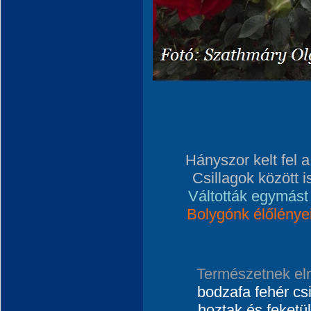
Hányszor kelt fel a
Csillagok között i
Váltották egymást
Bolygónk élőlényei
Természetnek elre
bodzafa fehér csi
hoztak és feketü