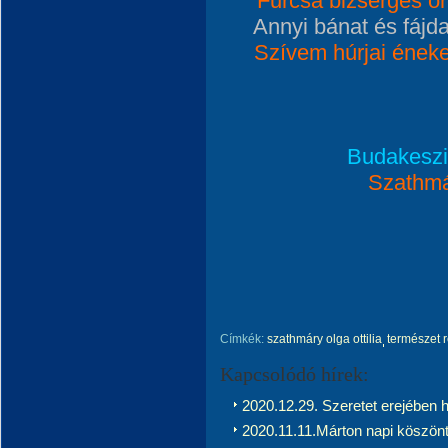
Furcsa bizsergés örö
Annyi bánat és fájd
Szívem húrjai énekeli
Budakeszi,
Szathmár
Címkék:
szathmáry olga ottilia
természet r
Kapcsolódó hírek:
2020.12.29. Szeretet erejében hi
2020.11.11.Márton napi köszönt